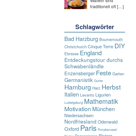
Waffeln sind
traditionell oft
[…]
Schlagwörter
Bad Harzburg
Bournemouth
DIY
Cinque Terre
Christchurch
England
Ebnisee
Entdeckungstour durchs
Schwabenländle
Feste
Enzensberger
Garten
Germanistik
Gurke
Hamburg
Herbst
Harz
Italien
Ligurien
Levanto
Mathematik
Ludwigsburg
Motivation
München
Niedersachsen
Nordfriesland
Odenwald
Paris
Oxford
Ponykarussel
Riviera
Rezensionen