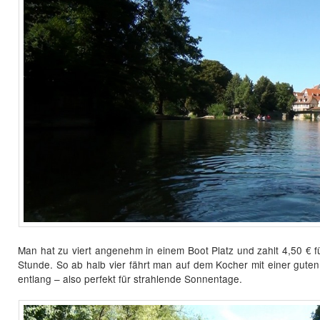
Man hat zu viert angenehm in einem Boot Platz und zahlt 4,50 € fü
Stunde. So ab halb vier fährt man auf dem Kocher mit einer gut
entlang – also perfekt für strahlende Sonnentage.