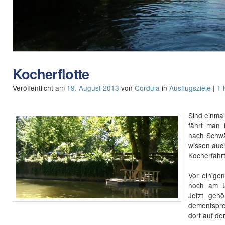
Kocherflotte
Veröffentlicht am
19. August 2013
von
Cordula
in
Ausflugsziele
|
1 
Sind einma
fährt man 
nach Schwä
wissen auch
Kocherfahrt
Vor einige
noch am U
Jetzt gehö
dementspr
dort auf der