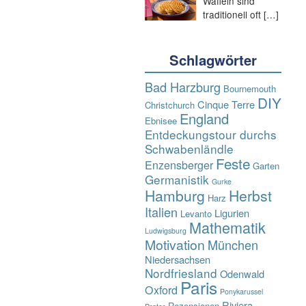
Waffeln sind
traditionell oft
[…]
Schlagwörter
Bad Harzburg
Bournemouth
DIY
Cinque Terre
Christchurch
England
Ebnisee
Entdeckungstour durchs
Schwabenländle
Feste
Enzensberger
Garten
Germanistik
Gurke
Hamburg
Herbst
Harz
Italien
Ligurien
Levanto
Mathematik
Ludwigsburg
Motivation
München
Niedersachsen
Nordfriesland
Odenwald
Paris
Oxford
Ponykarussel
Riviera
Rezensionen