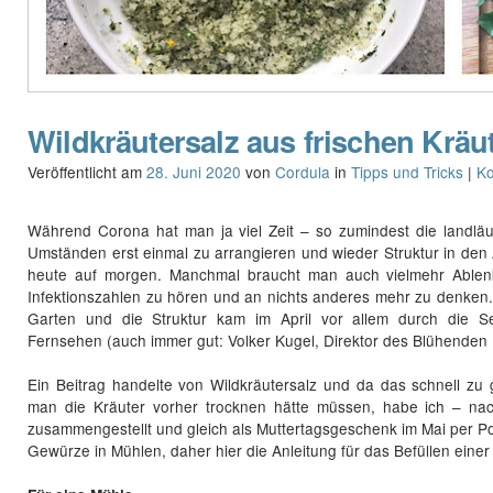
Wildkräutersalz aus frischen Kräu
Veröffentlicht am
28. Juni 2020
von
Cordula
in
Tipps und Tricks
|
K
Während Corona hat man ja viel Zeit – so zumindest die landlä
Umständen erst einmal zu arrangieren und wieder Struktur in den A
heute auf morgen. Manchmal braucht man auch vielmehr Ablen
Infektionszahlen zu hören und an nichts anderes mehr zu denken.
Garten und die Struktur kam im April vor allem durch die S
Fernsehen (auch immer gut: Volker Kugel, Direktor des Blühenden
Ein Beitrag handelte von Wildkräutersalz und da das schnell z
man die Kräuter vorher trocknen hätte müssen, habe ich – na
zusammengestellt und gleich als Muttertagsgeschenk im Mai per Po
Gewürze in Mühlen, daher hier die Anleitung für das Befüllen einer