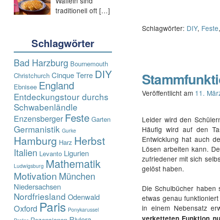
Waffeln sind
traditionell oft
[…]
Schlagwörter:
DIY
,
Feste
Schlagwörter
Bad Harzburg
Bournemouth
DIY
Stammfunkti
Cinque Terre
Christchurch
England
Ebnisee
Veröffentlicht am
11. Mär
Entdeckungstour durchs
Schwabenländle
Feste
Enzensberger
Leider wird den Schüler
Garten
Germanistik
Häufig wird auf den T
Gurke
Hamburg
Herbst
Entwicklung hat auch d
Harz
Lösen arbeiten kann. De
Italien
Ligurien
Levanto
zufriedener mit sich selb
Mathematik
Ludwigsburg
gelöst haben.
Motivation
München
Niedersachsen
Die Schulbücher haben 
Nordfriesland
Odenwald
etwas genau funktionier
Paris
in einem Nebensatz er
Oxford
Ponykarussel
verketteten Funktion n
Riviera
Rezensionen