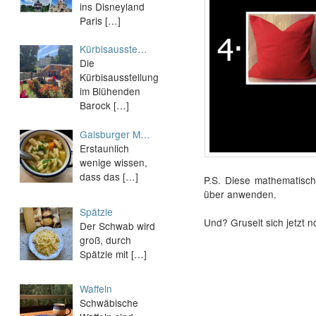
ins Disneyland
Paris
[…]
Kürbisausste…
Die
Kürbisausstellung
im Blühenden
Barock
[…]
Gaisburger M…
Erstaunlich
wenige wissen,
dass das
[…]
P.S. Diese mathematisch
über anwenden.
Spätzle
Und? Gruselt sich jetzt 
Der Schwab wird
groß, durch
Spätzle mit
[…]
Waffeln
Schwäbische