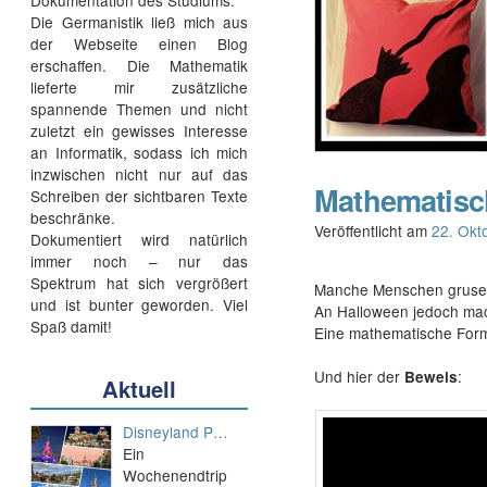
Dokumentation des Studiums.
Die Germanistik ließ mich aus
der Webseite einen Blog
erschaffen. Die Mathematik
lieferte mir zusätzliche
spannende Themen und nicht
zuletzt ein gewisses Interesse
an Informatik, sodass ich mich
inzwischen nicht nur auf das
Mathematisc
Schreiben der sichtbaren Texte
beschränke.
Veröffentlicht am
22. Okt
Dokumentiert wird natürlich
immer noch – nur das
Spektrum hat sich vergrößert
Manche Menschen gruselt
und ist bunter geworden. Viel
An Halloween jedoch ma
Spaß damit!
Eine mathematische Forme
Und hier der
:
Beweis
Aktuell
Disneyland P…
Ein
Wochenendtrip