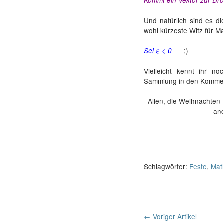
Kommt ein Vektor zur Drog
Und natürlich sind es d
wohl kürzeste Witz für M
;)
Sei ε < 0
Vielleicht kennt ihr n
Sammlung in den Komme
Allen, die Weihnachten 
an
Schlagwörter:
Feste
,
Mat
Post
←
Voriger Artikel