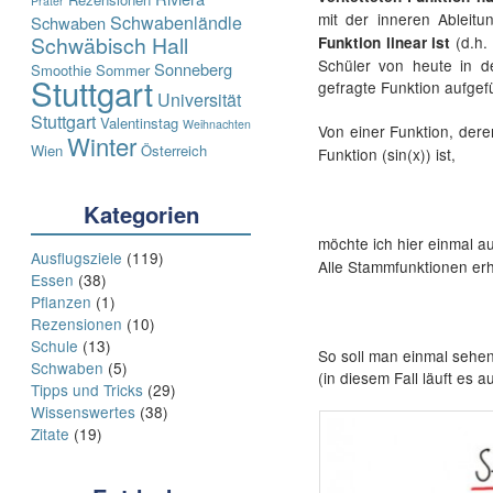
Prater
mit der inneren Ableitun
Schwabenländle
Schwaben
Schwäbisch Hall
(d.h. 
Funktion linear ist
Schüler von heute in d
Sonneberg
Smoothie
Sommer
Stuttgart
gefragte Funktion aufgefü
Universität
Stuttgart
Valentinstag
Weihnachten
Von einer Funktion, der
Winter
Wien
Österreich
Funktion (sin(x)) ist,
Kategorien
möchte ich hier einmal au
Ausflugsziele
(119)
Alle Stammfunktionen erh
Essen
(38)
Pflanzen
(1)
Rezensionen
(10)
Schule
(13)
So soll man einmal sehen
Schwaben
(5)
(in diesem Fall läuft es 
Tipps und Tricks
(29)
Wissenswertes
(38)
Zitate
(19)