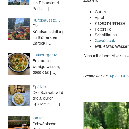
ins Disneyland
Paris
[…]
Gurke
Apfel
Kürbisausste…
Kapuzinerkresse
Die
Petersilie
Kürbisausstellung
Schnittlauch
im Blühenden
Gewürzsalz
Barock
[…]
evtl. etwas Wasser
Gaisburger M…
Alles mit einem Mixer mix
Erstaunlich
wenige wissen,
dass das
[…]
Schlagwörter:
Apfel
,
Gur
Spätzle
Der Schwab wird
groß, durch
Spätzle mit
[…]
Waffeln
Schwäbische