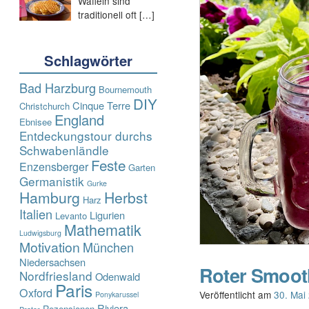
Waffeln sind
traditionell oft
[…]
Schlagwörter
Bad Harzburg
Bournemouth
DIY
Cinque Terre
Christchurch
England
Ebnisee
Entdeckungstour durchs
Schwabenländle
Feste
Enzensberger
Garten
Germanistik
Gurke
Hamburg
Herbst
Harz
Italien
Ligurien
Levanto
Mathematik
Ludwigsburg
Motivation
München
Niedersachsen
Roter Smoot
Nordfriesland
Odenwald
Paris
Oxford
Veröffentlicht am
30. Mai
Ponykarussel
Riviera
Rezensionen