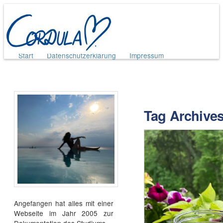
Main menu
Skip
Start
Datenschutzerklärung
Impressum
to
content
Tag Archive
Angefangen hat alles mit einer
Webseite im Jahr 2005 zur