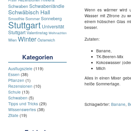
Prater
Schwabenländle
Schwaben
Wenn es wärmer wird u
Schwäbisch Hall
Wasser mit Zitrone zu w
Sonneberg
Smoothie
Sommer
einem hübschen Glas mit
Stuttgart
Universität
besser.
Stuttgart
Valentinstag
Weihnachten
Winter
Zutaten:
Wien
Österreich
Banane,
Kategorien
TK-Beeren-Mix
Kokoswasser (oder
Milch
Ausflugsziele
(119)
Essen
(38)
Alles in einen Mixer geb
Pflanzen
(1)
heiße Sommertage.
Rezensionen
(10)
Schule
(13)
Schwaben
(5)
Tipps und Tricks
(29)
Schlagwörter:
Banane
,
B
Wissenswertes
(38)
Zitate
(19)