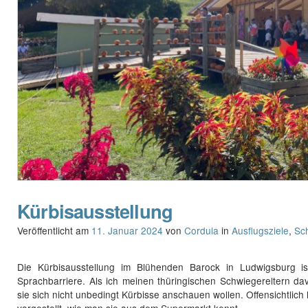
Kürbisausstellung
Veröffentlicht am
11. Januar 2024
von
Cordula
in
Ausflugsziele
,
Sc
Die Kürbisausstellung im Blühenden Barock in Ludwigsburg is
Sprachbarriere. Als ich meinen thüringischen Schwiegereltern da
sie sich nicht unbedingt Kürbisse anschauen wollen. Offensichtlich