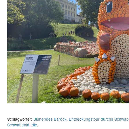
Schlagwörter:
Blühendes Barock
,
Entdeckungstour durchs Schwab
Schwabenländle
.