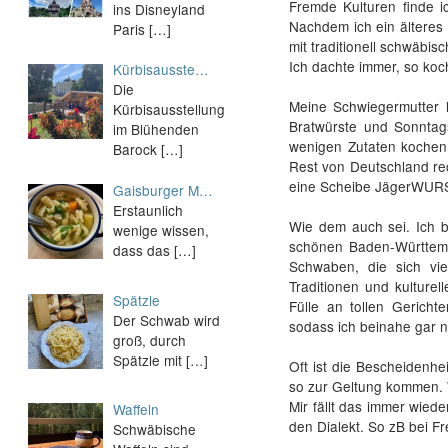
Fremde Kulturen finde i
ins Disneyland
Nachdem ich ein älteres 
Paris
[…]
mit traditionell schwäb
Ich dachte immer, so koc
Kürbisausste…
Die
Meine Schwiegermutter h
Kürbisausstellung
Bratwürste und Sonntag
im Blühenden
wenigen Zutaten kochen 
Barock
[…]
Rest von Deutschland rec
eine Scheibe JägerWURST,
Gaisburger M…
Erstaunlich
Wie dem auch sei. Ich b
wenige wissen,
schönen Baden-Württemb
dass das
[…]
Schwaben, die sich vie
Traditionen und kulturel
Spätzle
Fülle an tollen Gericht
Der Schwab wird
sodass ich beinahe gar n
groß, durch
Spätzle mit
[…]
Oft ist die Bescheidenh
so zur Geltung kommen. 
Mir fällt das immer wiede
Waffeln
den Dialekt. So zB bei 
Schwäbische