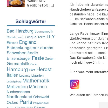
Waffeln sind
Ich habe mir darunter n
traditionell oft
[…]
Handschuhen anfassen da
gestanden habe, die kau
…. Im Schwabenländle hä
Schlagwörter
Oldtimer. Beide Beschrei
Bad Harzburg
Bournemouth
Lange Rede, kurzer Sinn:
DIY
Cinque Terre
Christchurch
„Entdeckungstour durch
England
Ebnisee
und kenne natürlich län
Entdeckungstour durchs
persönlich geprägten Ei
Schwabenländle
überkorrekt sein – sonst 
Feste
Das Schwabenländle ist
Enzensberger
Garten
noch nicht gewöhnt….
Germanistik
Gurke
Hamburg
Herbst
Harz
Für etwas mehr Interakti
Italien
Ligurien
Levanto
Mathematik
Ludwigsburg
Motivation
München
Niedersachsen
Wir läuten die Entdeckun
Nordfriesland
Odenwald
Paris
Oxford
Ponykarussel
Riviera
Rezensionen