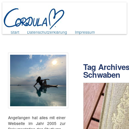
Main menu
Skip
Start
Datenschutzerklärung
Impressum
to
content
Tag Archive
Schwaben
Angefangen hat alles mit einer
Webseite im Jahr 2005 zur